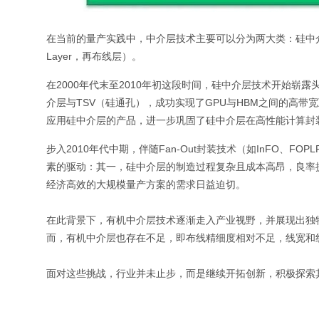
在当前的量产实践中，中介层技术主要可以分为两大类：硅中介层（Silico
Layer，再布线层）。
在2000年代末至2010年初这段时间，硅中介层技术开始崭露头角。
介层与TSV（硅通孔），成功实现了GPU与HBM之间的高带宽互连
应用硅中介层的产品，进一步巩固了硅中介层在高性能计算封
步入2010年代中期，伴随Fan-Out封装技术（如InFO
素的驱动：其一，硅中介层的制造过程复杂且成本高昂，良率提
经济高效的大规模量产方案的需求日益迫切。
在此背景下，有机中介层技术逐渐走入产业视野，并展现出独
而，有机中介层也存在不足，即布线精细度相对不足，线宽和
面对这些挑战，行业并未止步，而是继续开拓创新，积极探索