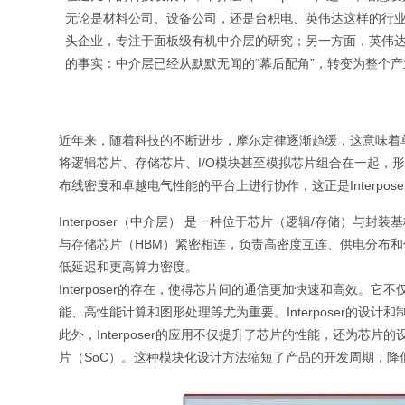
无论是材料公司、设备公司，还是台积电、英伟达这样的行业巨头
头企业，专注于面板级有机中介层的研究；另一方面，英伟达
的事实：中介层已经从默默无闻的“幕后配角”，转变为整个
近年来，随着科技的不断进步，摩尔定律逐渐趋缓，这意味着
将逻辑芯片、存储芯片、I/O模块甚至模拟芯片组合在一起，
布线密度和卓越电气性能的平台上进行协作，这正是Interpos
Interposer（中介层） 是一种位于芯片（逻辑/存储）与封
与存储芯片（HBM）紧密相连，负责高密度互连、供电分布和
低延迟和更高算力密度。
Interposer的存在，使得芯片间的通信更加快速和高效
能、高性能计算和图形处理等尤为重要。Interposer的
此外，Interposer的应用不仅提升了芯片的性能，还为芯
片（SoC）。这种模块化设计方法缩短了产品的开发周期，