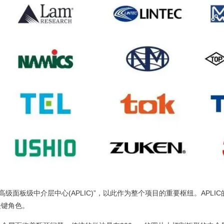
级面板级中介层中心(APLIC)”，以此作为整个项目的重要枢纽。APLIC
关键角色。