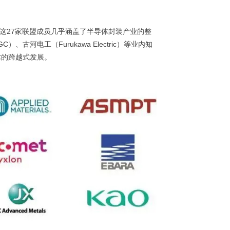
术。这27家联盟成员几乎涵盖了半导体封装产业的整
、古河电工（Furukawa Electric）等业内知
术的跨越式发展。