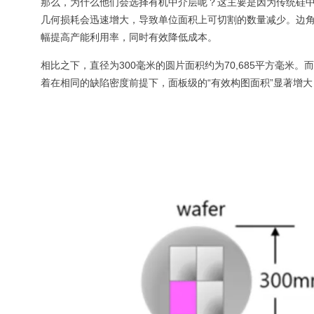
那么，为什么他们会选择有机中介层呢？这主要是因为传统硅中
几何损耗会迅速增大，导致单位面积上可切割的数量减少。边
幅提高产能利用率，同时有效降低成本。
相比之下，直径为300毫米的圆片面积约为70,685平方毫米。而J
着在相同的缺陷密度前提下，面板级的“有效构图面积”显著增