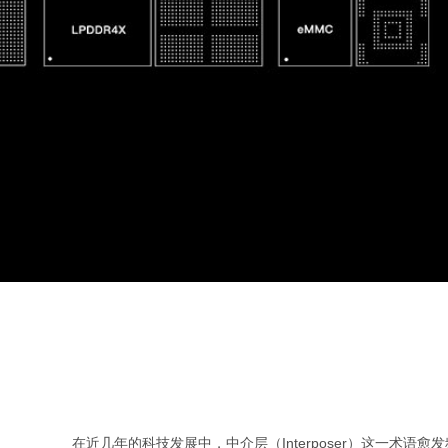
在近几年的科技发展中，中介层（Interposer）这一