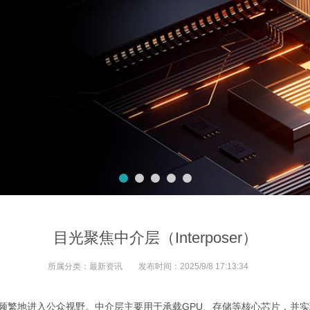
目光聚焦中介层（Interposer）
所属分类：
最新资讯
发布时间：
2025/9/8 17:13:34
术语愈发频繁地进入公众视野。中介层主要用于承载GPU、存储等核心芯片，