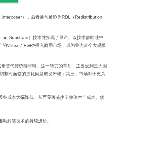
poser），后者通常被称为RDL（Redistribution
on-Substrate）技术并实现了量产。该技术借助硅中
Virtex-7 FGPA投入商用市场，成为业内首个大规模
L），逐步替代传统硅材料。这一转变的背后，主要受到三大因
行切割时面临的损耗问题愈发严峻；其三，市场对于更为
设备成本大幅降低，从而显著减少了整体生产成本。然
推动封装技术的持续进步。