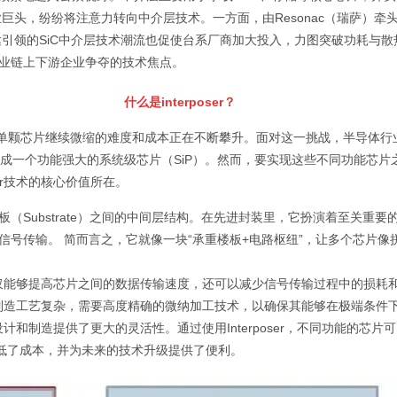
，纷纷将注意力转向中介层技术。一方面，由Resonac（瑞萨）牵头的
引领的SiC中介层技术潮流也促使台系厂商加大投入，力图突破功耗与
产业链上下游企业争夺的技术焦点。
什么是interposer？
单颗芯片继续微缩的难度和成本正在不断攀升。面对这一挑战，半导体行
形成一个功能强大的系统级芯片（SiP）。然而，要实现这些不同功能芯
er技术的核心价值所在。
装基板（Substrate）之间的中间层结构。在先进封装里，它扮演着至关重要
信号传输。 简而言之，它就像一块“承重楼板+电路枢纽”，让多个芯片
。它不仅能够提高芯片之间的数据传输速度，还可以减少信号传输过程中的损
设计和制造工艺复杂，需要高度精确的微纳加工技术，以确保其能够在极端条件
片的设计和制造提供了更大的灵活性。通过使用Interposer，不同功能
降低了成本，并为未来的技术升级提供了便利。